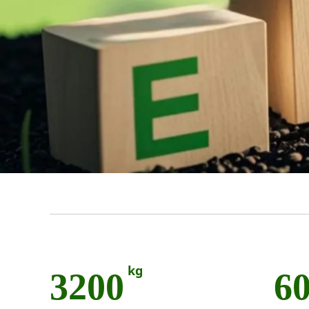
kg
3200
6