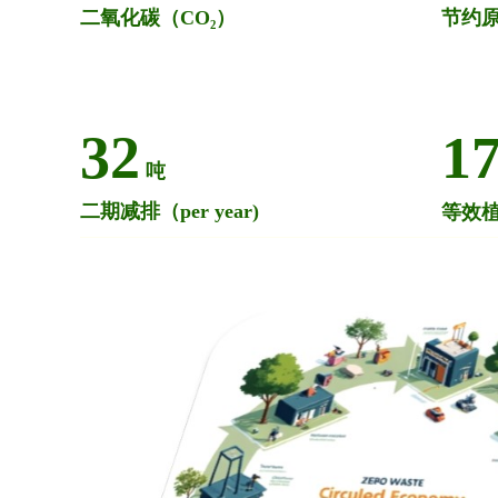
二氧化碳（CO₂）
节约原油
32
1
吨
等效
二期减排（per year)