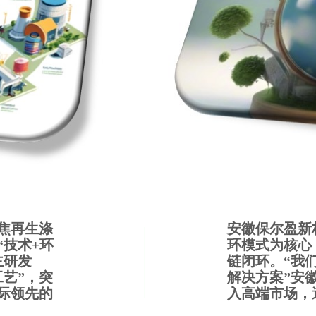
焦再生涤
安徽保尔盈新
技术+环
环模式为核心，
主研发
链闭环。“我
工艺”，
突
解决方案”安
际领先的
入高端市场，