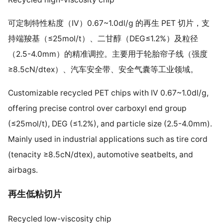
可定制特性粘度（IV）0.67~1.0dl/g 的再生 PET 切片，支
持端羧基（≤25mol/t）、二甘醇（DEG≤1.2%）及粒径
（2.5-4.0mm）的精准调控。主要用于轮胎帘子线（强度
≥8.5cN/dtex）、汽车安全带、安全气囊等工业领域。
Customizable recycled PET chips with IV 0.67~1.0dl/g,
offering precise control over carboxyl end group
(≤25mol/t), DEG (≤1.2%), and particle size (2.5-4.0mm).
Mainly used in industrial applications such as tire cord
(tenacity ≥8.5cN/dtex), automotive seatbelts, and
airbags.
再生低粘切片
Recycled low-viscosity chip