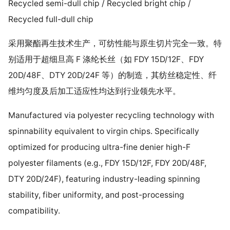
Recycled semi-dull chip / Recycled bright chip /
Recycled full-dull chip
采用聚酯再生技术生产，可纺性能与原生切片完全一致。特
别适用于超细旦高 F 涤纶长丝（如 FDY 15D/12F、FDY
20D/48F、DTY 20D/24F 等）的制造，其纺丝稳定性、纤
维均匀度及后加工适应性均达到行业领先水平。
Manufactured via polyester recycling technology with
spinnability equivalent to virgin chips. Specifically
optimized for producing ultra-fine denier high-F
polyester filaments (e.g., FDY 15D/12F, FDY 20D/48F,
DTY 20D/24F), featuring industry-leading spinning
stability, fiber uniformity, and post-processing
compatibility.